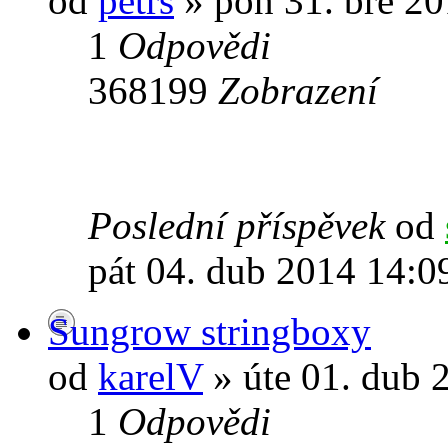
od
petrs
» pon 31. bře 20
1
Odpovědi
368199
Zobrazení
Poslední příspěvek
od
pát 04. dub 2014 14:0
Sungrow stringboxy
od
karelV
» úte 01. dub 
1
Odpovědi