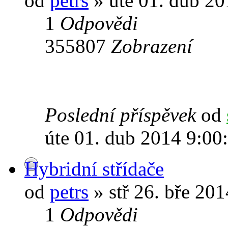
od
petrs
» úte 01. dub 20
1
Odpovědi
355807
Zobrazení
Poslední příspěvek
od
úte 01. dub 2014 9:00
Hybridní střídače
od
petrs
» stř 26. bře 20
1
Odpovědi