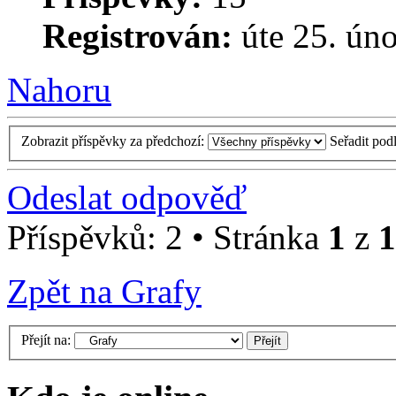
Registrován:
úte 25. ún
Nahoru
Zobrazit příspěvky za předchozí:
Seřadit pod
Odeslat odpověď
Příspěvků: 2 • Stránka
1
z
1
Zpět na Grafy
Přejít na: