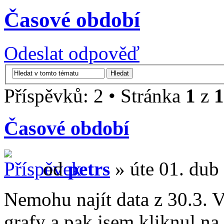
Časové období
Odeslat odpověď
Příspěvků: 2 • Stránka
1
z
1
Časové období
od
petrs
» úte 01. dub
Nemohu najít data z 30.3. Vč
grafy a pak jsem kliknul na